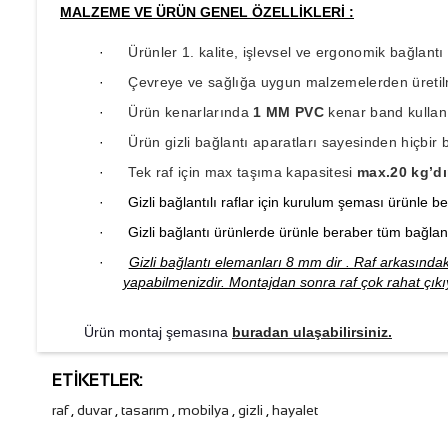
MALZEME VE ÜRÜN GENEL ÖZELLİKLERİ :
·
Ürünler 1. kalite, işlevsel ve ergonomik bağlant
·
Çevreye ve sağlığa uygun malzemelerden üretilm
·
Ürün kenarlarında
1 MM PVC
kenar band kullanı
·
Ürün gizli bağlantı aparatları sayesinden hiçbir
·
Tek raf için max taşıma kapasitesi
max.20 kg’dı
·
Gizli bağlantılı raflar için kurulum şeması ürünle be
·
Gizli bağlantı ürünlerde ürünle beraber tüm bağlant
·
Gizli bağlantı elemanları 8 mm dir . Raf arkasındak
yapabilmenizdir. Montajdan sonra raf çok rahat çıkıyo
Ürün montaj şemasına
buradan ulaşabilirsiniz.
ETIKETLER:
raf
,
duvar
,
tasarım
,
mobilya
,
gizli
,
hayalet