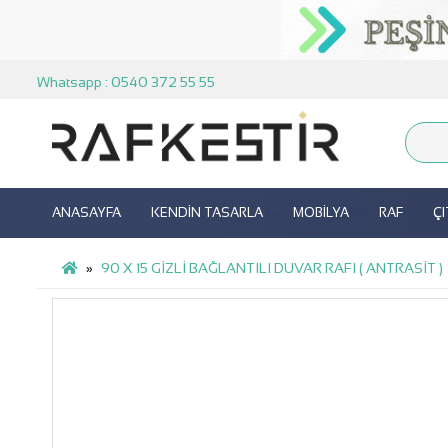
Whatsapp : 0540 372 55 55
ANASAYFA
KENDİN TASARLA
MOBİLYA
RAF
Ç
90 X 15 GİZLİ BAĞLANTILI DUVAR RAFI ( ANTRASİT )