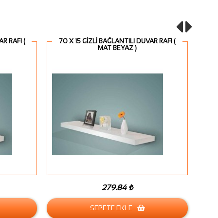
R RAFI (
70 X 15 GİZLİ BAĞLANTILI DUVAR RAFI (
80
MAT BEYAZ )
279.84 ₺
SEPETE EKLE