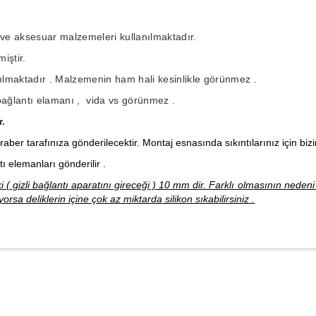
ı ve aksesuar malzemeleri kullanılmaktadır.
iştir.
lmaktadır . Malzemenin ham hali kesinlikle görünmez .
 bağlantı elamanı , vida vs görünmez .
r.
raber tarafınıza gönderilecektir. Montaj esnasında sıkıntılarınız için bizim
ı elemanları gönderilir .
i ( gizli bağlantı aparatını gireceği ) 10 mm dir. Farklı olmasının nede
rsa deliklerin içine çok az miktarda silikon sıkabilirsiniz .