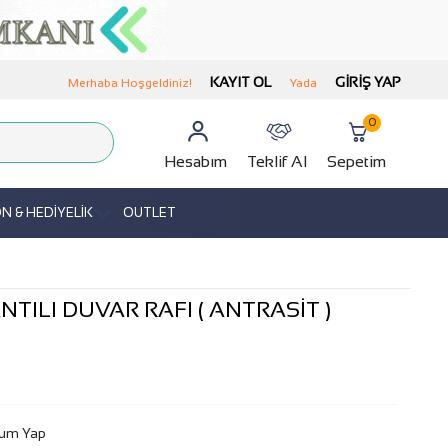
KAYIT OL
GIRIŞ YAP
Merhaba Hoşgeldiniz!
Yada
0
Hesabım
Teklif Al
Sepetim
 & HEDİYELİK
OUTLET
ANTILI DUVAR RAFI ( ANTRASİT )
um Yap