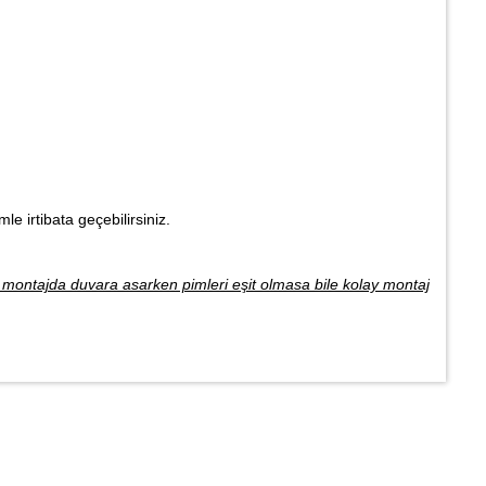
le irtibata geçebilirsiniz.
ni montajda duvara asarken pimleri eşit olmasa bile kolay montaj