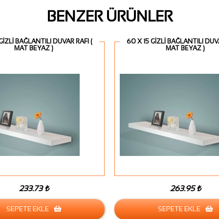
BENZER ÜRÜNLER
 GİZLİ BAĞLANTILI DUVAR RAFI (
60 X 15 GİZLİ BAĞLANTILI DUVA
MAT BEYAZ )
MAT BEYAZ )
233.73 ₺
263.95 ₺
SEPETE EKLE
SEPETE EKLE