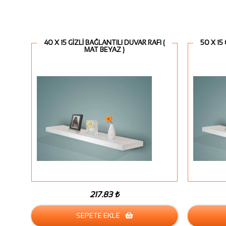
40 X 15 GİZLİ BAĞLANTILI DUVAR RAFI (
50 X 15
MAT BEYAZ )
217.83 ₺
SEPETE EKLE