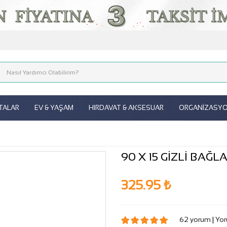
ITALAR
EV & YAŞAM
HIRDAVAT & AKSESUAR
ORGANİZASYON
90 X 15 GİZLİ BAĞL
325.95 ₺
62 yorum
|
Yor