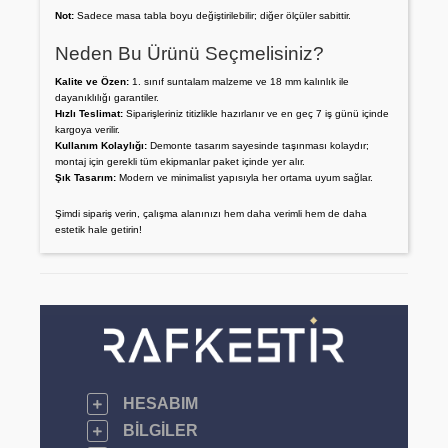
Not:
Sadece masa tabla boyu değiştirilebilir; diğer ölçüler sabittir.
Neden Bu Ürünü Seçmelisiniz?
Kalite ve Özen:
1. sınıf suntalam malzeme ve 18 mm kalınlık ile
dayanıklılığı garantiler.
Hızlı Teslimat:
Siparişleriniz titizlikle hazırlanır ve en geç 7 iş günü içinde
kargoya verilir.
Kullanım Kolaylığı:
Demonte tasarım sayesinde taşınması kolaydır;
montaj için gerekli tüm ekipmanlar paket içinde yer alır.
Şık Tasarım:
Modern ve minimalist yapısıyla her ortama uyum sağlar.
Şimdi sipariş verin, çalışma alanınızı hem daha verimli hem de daha
estetik hale getirin!
HESABIM
BILGILER