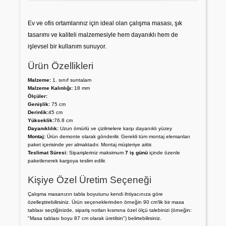
Ev ve ofis ortamlarınız için ideal olan çalışma masası, şık
tasarımı ve kaliteli malzemesiyle hem dayanıklı hem de
işlevsel bir kullanım sunuyor.
Ürün Özellikleri
Malzeme:
1. sınıf suntalam
Malzeme Kalınlığı:
18 mm
Ölçüler:
Genişlik:
75 cm
Derinlik:
45 cm
Yükseklik:
76.8 cm
Dayanıklılık:
Uzun ömürlü ve çizilmelere karşı dayanıklı yüzey
Montaj:
Ürün demonte olarak gönderilir. Gerekli tüm montaj elemanları
paket içerisinde yer almaktadır. Montaj müşteriye aittir.
Teslimat Süresi:
Siparişleriniz maksimum
7 iş günü
içinde özenle
paketlenerek kargoya teslim edilir.
Kişiye Özel Üretim Seçeneği
Çalışma masanızın tabla boyutunu kendi ihtiyacınıza göre
özelleştirebilirsiniz. Ürün seçeneklerinden örneğin 90 cm'lik bir masa
tablası seçtiğinizde, sipariş notları kısmına özel ölçü talebinizi (örneğin:
"Masa tablası boyu 87 cm olarak üretilsin") belirtebilirsiniz.