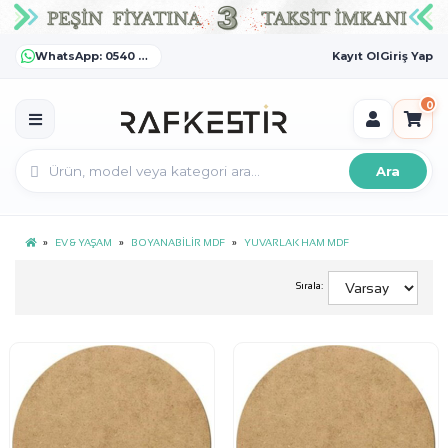
WhatsApp: 0540 372 55 55
Kayıt Ol
Giriş Yap
0
Ara
EV & YAŞAM
BOYANABİLİR MDF
YUVARLAK HAM MDF
Sırala: