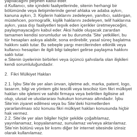
yapılacağını peşinen kabul eder.
d.Kullanıcı, site içindeki faaliyetlerinde, sitenin herhangi bir
bölümünde veya iletişimlerinde genel ahlaka ve adaba aykırı,
kanuna aykırı, 3. Kişilerin haklarını zedeleyen, yanıltıcı, saldırgan,
müstehcen, pornografik, kişilik haklarını zedeleyen, telif haklarına
aykırı, yasa dışı faaliyetleri teşvik eden içerikler üretmeyeceğini,
paylaşmayacağını kabul eder. Aksi halde oluşacak zarardan
tamamen kendisi sorumludur ve bu durumda ‘Site’ yetkilileri, bu
tür hesapları askıya alabilir, sona erdirebilir, yasal süreç başlatma
hakkını saklı tutar. Bu sebeple yargı mercilerinden etkinlik veya
kullanıcı hesapları ile ilgili bilgi talepleri gelirse paylaşma hakkını
saklı tutar.
e.Sitenin üyelerinin birbirleri veya üçüncü şahıslarla olan ilişkileri
kendi sorumluluğundadır.
2. Fikri Mülkiyet Hakları
2.1. İşbu Site’de yer alan ünvan, işletme adı, marka, patent, logo,
tasarım, bilgi ve yöntem gibi tescilli veya tescilsiz tüm fikri mülkiyet
hakları site işleteni ve sahibi firmaya veya belirtilen ilgilisine ait
olup, ulusal ve uluslararası hukukun koruması altındadır. İşbu
Site’nin ziyaret edilmesi veya bu Site’deki hizmetlerden
yararlanılması söz konusu fikri mülkiyet hakları konusunda hiçbir
hak vermez.
2.2. Site’de yer alan bilgiler hiçbir şekilde çoğaltılamaz,
yayınlanamaz, kopyalanamaz, sunulamaz ve/veya aktarılamaz.
Site’nin bütünü veya bir kısmı diğer bir internet sitesinde izinsiz
olarak kullanılamaz.