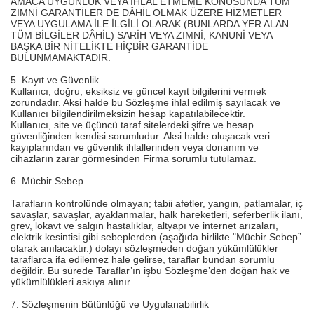
AMACA UYGUNLUK VEYA İHLAL ETMEME KONUSUNDA TÜM
ZIMNİ GARANTİLER DE DÂHİL OLMAK ÜZERE HİZMETLER
VEYA UYGULAMA İLE İLGİLİ OLARAK (BUNLARDA YER ALAN
TÜM BİLGİLER DÂHİL) SARİH VEYA ZIMNİ, KANUNİ VEYA
BAŞKA BİR NİTELİKTE HİÇBİR GARANTİDE
BULUNMAMAKTADIR.
5. Kayıt ve Güvenlik
Kullanıcı, doğru, eksiksiz ve güncel kayıt bilgilerini vermek
zorundadır. Aksi halde bu Sözleşme ihlal edilmiş sayılacak ve
Kullanıcı bilgilendirilmeksizin hesap kapatılabilecektir.
Kullanıcı, site ve üçüncü taraf sitelerdeki şifre ve hesap
güvenliğinden kendisi sorumludur. Aksi halde oluşacak veri
kayıplarından ve güvenlik ihlallerinden veya donanım ve
cihazların zarar görmesinden Firma sorumlu tutulamaz.
6. Mücbir Sebep
Tarafların kontrolünde olmayan; tabii afetler, yangın, patlamalar, iç
savaşlar, savaşlar, ayaklanmalar, halk hareketleri, seferberlik ilanı,
grev, lokavt ve salgın hastalıklar, altyapı ve internet arızaları,
elektrik kesintisi gibi sebeplerden (aşağıda birlikte "Mücbir Sebep”
olarak anılacaktır.) dolayı sözleşmeden doğan yükümlülükler
taraflarca ifa edilemez hale gelirse, taraflar bundan sorumlu
değildir. Bu sürede Taraflar’ın işbu Sözleşme’den doğan hak ve
yükümlülükleri askıya alınır.
7. Sözleşmenin Bütünlüğü ve Uygulanabilirlik