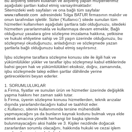
Bu alışveriş sitesini kullanan ve alışveriş yapan müşterilerimiz
aşağıdaki şartları kabul etmiş varsayılmaktadır:
Sitemizdeki web sayfaları ve ona bağlı tüm sayfalar
www.rafkestir.com
adresindeki Tolga BATUR firmasının malıdır ve
onun tarafından işletilir. Sizler (‘Kullanıcı’) sitede sunulan tüm
hizmetleri kullanırken aşağıdaki şartlara tabi olduğunuzu, sitedeki
hizmetten yararlanmakla ve kullanmaya devam etmekle; Bağlı
olduğunuz yasalara göre sözleşme imzalama hakkına, yetkisine
ve hukuki ehliyetine sahip ve 18 yaşın üzerinde olduğunuzu, bu
sözleşmeyi okuduğunuzu, anladığınızı ve sözleşmede yazan
şartlarla bağlı olduğunuzu kabul etmiş sayılırsınız.
İşbu sözleşme taraflara sözleşme konusu site ile ilgili hak ve
yükümlülükler yükler ve taraflar işbu sözleşmeyi kabul ettiklerinde
bahsi geçen hak ve yükümlülükleri eksiksiz, doğru, zamanında,
işbu sözleşmede talep edilen şartlar dâhilinde yerine
getireceklerini beyan ederler.
1. SORUMLULUKLAR
a.Firma, fiyatlar ve sunulan ürün ve hizmetler üzerinde değişiklik
yapma hakkını her zaman saklı tutar.
b.Firma, üyenin sözleşme konusu hizmetlerden, teknik arızalar
dışında yararlandırılacağını kabul ve taahhüt eder.
c.Kullanıcı, sitenin kullanımında tersine mühendislik
yapmayacağını ya da bunların kaynak kodunu bulmak veya elde
etmek amacına yönelik herhangi bir başka işlemde
bulunmayacağını aksi halde ve 3. Kişiler nezdinde doğacak
zararlardan sorumlu olacağını, hakkında hukuki ve cezai işlem