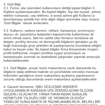
3. Gizli Bilgi
3.1. Firma, site üzerinden kullanıcıların ilettiği kişisel bilgileri 3.
Kişilere açıklamayacaktır. Bu kişisel bilgiler; kişi adı-soyadı, adresi,
telefon numarası, cep telefonu, e-posta adresi gibi Kullanıcı’yı
tanımlamaya yönelik her türlü diğer bilgiyi içermekte olup, kısaca
‘Gizli Bilgiler’ olarak anılacaktır.
3.2. Kullanıcı, sadece tanıtım, reklam, kampanya, promosyon,
duyuru vb. pazarlama faaliyetleri kapsamında kullanılması ile
sınırlı olmak üzere, Site’nin sahibi olan firmanın kendisine ait
iletişim, portföy durumu ve demografik bilgilerini iştirakleri ya da
bağlı bulunduğu grup şirketleri ile paylaşmasına muvafakat ettiğini
kabul ve beyan eder. Bu kişisel bilgiler firma bünyesinde müşteri
profili belirlemek, müşteri profiline uygun promosyon ve
kampanyalar sunmak ve istatistiksel çalışmalar yapmak amacıyla
kullanılabilecektir.
3.3. Gizli Bilgiler, ancak resmi makamlarca usulü dairesinde bu
bilgilerin talep edilmesi halinde ve yürürlükteki emredici mevzuat
hükümleri gereğince resmi makamlara açıklama yapılmasının
zorunlu olduğu durumlarda resmi makamlara açıklanabilecektir.
4. Garanti Vermeme: İŞBU SÖZLEŞME MADDESİ
UYGULANABİLİR KANUNUN İZİN VERDİĞİ AZAMİ ÖLÇÜDE
GEÇERLİ OLACAKTIR. FİRMA TARAFINDAN SUNULAN
HİZMETLER "OLDUĞU GİBİ” VE "MÜMKÜN OLDUĞU”
TEMELDE SUNULMAKTA VE PAZARLANABİLİRLİK, BELİRLİ BİR