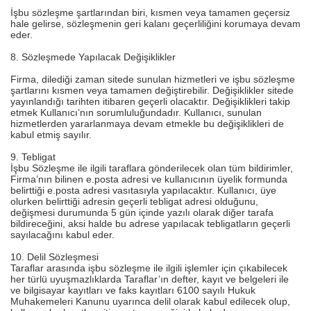
İşbu sözleşme şartlarından biri, kısmen veya tamamen geçersiz
hale gelirse, sözleşmenin geri kalanı geçerliliğini korumaya devam
eder.
8. Sözleşmede Yapılacak Değişiklikler
Firma, dilediği zaman sitede sunulan hizmetleri ve işbu sözleşme
şartlarını kısmen veya tamamen değiştirebilir. Değişiklikler sitede
yayınlandığı tarihten itibaren geçerli olacaktır. Değişiklikleri takip
etmek Kullanıcı’nın sorumluluğundadır. Kullanıcı, sunulan
hizmetlerden yararlanmaya devam etmekle bu değişiklikleri de
kabul etmiş sayılır.
9. Tebligat
İşbu Sözleşme ile ilgili taraflara gönderilecek olan tüm bildirimler,
Firma’nın bilinen e.posta adresi ve kullanıcının üyelik formunda
belirttiği e.posta adresi vasıtasıyla yapılacaktır. Kullanıcı, üye
olurken belirttiği adresin geçerli tebligat adresi olduğunu,
değişmesi durumunda 5 gün içinde yazılı olarak diğer tarafa
bildireceğini, aksi halde bu adrese yapılacak tebligatların geçerli
sayılacağını kabul eder.
10. Delil Sözleşmesi
Taraflar arasında işbu sözleşme ile ilgili işlemler için çıkabilecek
her türlü uyuşmazlıklarda Taraflar’ın defter, kayıt ve belgeleri ile
ve bilgisayar kayıtları ve faks kayıtları 6100 sayılı Hukuk
Muhakemeleri Kanunu uyarınca delil olarak kabul edilecek olup,