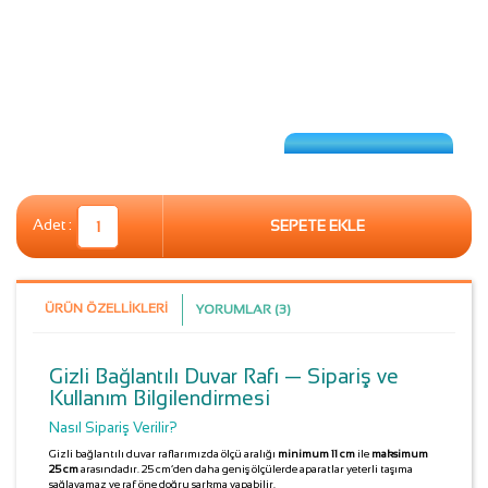
Adet :
SEPETE EKLE
ÜRÜN ÖZELLIKLERI
YORUMLAR (3)
Gizli Bağlantılı Duvar Rafı — Sipariş ve
Kullanım Bilgilendirmesi
Nasıl Sipariş Verilir?
Gizli bağlantılı duvar raflarımızda ölçü aralığı
minimum 11 cm
ile
maksimum
25 cm
arasındadır. 25 cm’den daha geniş ölçülerde aparatlar yeterli taşıma
sağlayamaz ve raf öne doğru sarkma yapabilir.