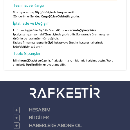
Teslimat ve Kargo
Siparişler en geç
5 iş günü
içinde kargoya verilir.
Gönderimler
Sendeo Kargo (Kolay Gelsin)
ile yapılır.
İptal, İade ve Değişim
Ürünler
kişiye özel ölçü
ile üretildiğinden
iade/değişim yoktur
.
İptal, siparişten sonraki
12 saat
içinde yapılabilir. Sonrasında üretime giren
ürünlerde iptal mümkün değildir.
Sadece
firmamız kaynaklı ölçü hatası
veya
üretim kusuru
hallerinde
iade/değişim sağlanır.
Toplu Siparişler
Minimum 20 adet ve üzeri
raf talepleriniz için bizimle iletişime geçin. Toplu
alımlarda
özel indirimler
uygulanabilir.
HESABIM
BILGILER
HABERLERE ABONE OL