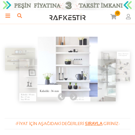
0
-FIYAT IÇIN AŞAĞIDAKI DEĞERLERI
SIRAYLA
GIRINIZ-