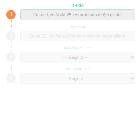
EN (CM)
1
BOY (CM)
2
MALZEME SEÇIMI
3
RAF KALINLIĞI
4