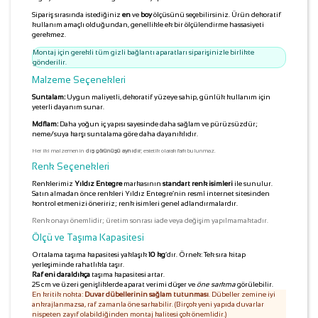
Sipariş sırasında istediğiniz
en
ve
boy
ölçüsünü seçebilirsiniz. Ürün dekoratif
kullanım amaçlı olduğundan, genellikle ek bir ölçülendirme hassasiyeti
gerekmez.
Montaj için gerekli tüm gizli bağlantı aparatları siparişinizle birlikte
gönderilir.
Malzeme Seçenekleri
Suntalam:
Uygun maliyetli, dekoratif yüzeye sahip, günlük kullanım için
yeterli dayanım sunar.
Mdflam:
Daha yoğun iç yapısı sayesinde daha sağlam ve pürüzsüzdür;
neme/suya karşı suntalama göre daha dayanıklıdır.
Her iki malzemenin
dış görünüşü aynıdır
; estetik olarak fark bulunmaz.
Renk Seçenekleri
Renklerimiz
Yıldız Entegre
markasının
standart renk isimleri
ile sunulur.
Satın almadan önce renkleri Yıldız Entegre’nin resmî internet sitesinden
kontrol etmenizi öneririz; renk isimleri genel adlandırmalardır.
Renk onayı önemlidir; üretim sonrası iade veya değişim yapılmamaktadır.
Ölçü ve Taşıma Kapasitesi
Ortalama taşıma kapasitesi yaklaşık
10 kg
’dır. Örnek: Tek sıra kitap
yerleşiminde rahatlıkla taşır.
Raf eni daraldıkça
taşıma kapasitesi artar.
25 cm ve üzeri genişliklerde aparat verimi düşer ve
öne sarkma
görülebilir.
En kritik nokta:
Duvar dübellerinin sağlam tutunması
. Dübeller zemine iyi
ankrajlanmazsa, raf zamanla öne sarkabilir. (Birçok yeni yapıda duvarlar
nispeten zayıf olabildiğinden montaj kalitesi çok önemlidir.)