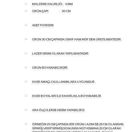
-
MALZEME KALINLIĞI : 4 MM
-
ÜRÜN ÇAPI : 30 CM
-
ADET FİYATIDIR.
-
ÜRÜN 30 CM ÇAPINDA 1.SINIF HAM MDF DEN ÜRETİLMEKTEDİR.
-
LAZER KESİM OLARAK YAPILMAKTADIR.
-
ÜRÜN BOYANABİLİRDİR.
-
HOBİ AMAÇLI KULLANIMLARA UYGUNDUR .
-
HOBİ BOYALARI İLE RAHATLIKLA BOYANABİLİR.
-
ARA ÖLÇÜLERDE KESİM YAPABİLİRİZ.
-
ÖRNEĞİN 23 CM ÇAPINDA BİR ÜRÜN LAZIM İSE 25 CM OLANDAN
SİPARİŞ VERİP SİPARİŞ SONUNDA NOT KISMINA 23 CM OLARAK