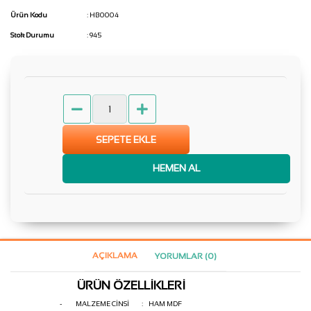
Ürün Kodu
: HB0004
Stok Durumu
: 945
SEPETE EKLE
HEMEN AL
AÇIKLAMA
YORUMLAR (0)
ÜRÜN ÖZELLİKLERİ
-
MALZEME CİNSİ : HAM MDF