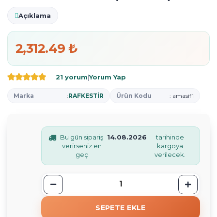
Açıklama
2,312.49 ₺
21 yorum
|
Yorum Yap
Marka
:
RAFKESTİR
Ürün Kodu
: amasif1
Bu gün sipariş
14.08.2026
tarihinde
verirseniz en
kargoya
geç
verilecek.
SEPETE EKLE