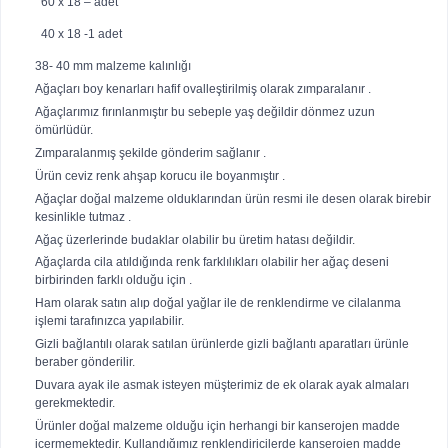
60 x 18 – adet
40 x 18 -1 adet
38- 40 mm malzeme kalınlığı
Ağaçları boy kenarları hafif ovalleştirilmiş olarak zımparalanır .
Ağaçlarımız fırınlanmıştır bu sebeple yaş değildir dönmez uzun
ömürlüdür.
Zımparalanmış şekilde gönderim sağlanır .
Ürün ceviz renk ahşap korucu ile boyanmıştır .
Ağaçlar doğal malzeme olduklarından ürün resmi ile desen olarak birebir
kesinlikle tutmaz .
Ağaç üzerlerinde budaklar olabilir bu üretim hatası değildir.
Ağaçlarda cila atıldığında renk farklılıkları olabilir her ağaç deseni
birbirinden farklı olduğu için .
Ham olarak satın alıp doğal yağlar ile de renklendirme ve cilalanma
işlemi tarafınızca yapılabilir.
Gizli bağlantılı olarak satılan ürünlerde gizli bağlantı aparatları ürünle
beraber gönderilir.
Duvara ayak ile asmak isteyen müşterimiz de ek olarak ayak almaları
gerekmektedir.
Ürünler doğal malzeme olduğu için herhangi bir kanserojen madde
içermemektedir. Kullandığımız renklendiricilerde kanserojen madde