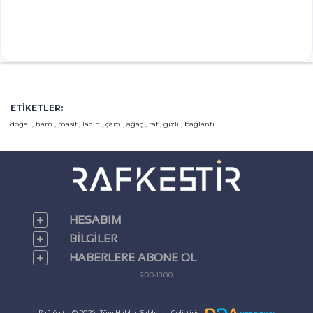
ETIKETLER:
doğal
,
ham
,
masif
,
ladin
,
çam
,
ağaç
,
raf
,
gizli
,
bağlantı
HESABIM
BILGILER
HABERLERE ABONE OL
9:00-18:00
Raf Kestir © 2026 - Tüm Hakları Saklıdır. - Geliştirici: