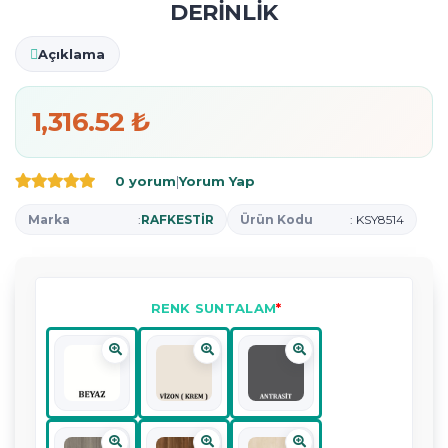
DERİNLİK
Açıklama
1,316.52 ₺
0 yorum
|
Yorum Yap
Marka
:
RAFKESTİR
Ürün Kodu
: KSY8514
RENK SUNTALAM