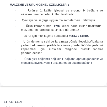
MALZEME VE ÜRÜN GENEL ÖZELLİKLERİ :
·
Ürünler 1. kalite, işlevsel ve ergonomik bağlantı ve
aksesuar malzemeleri kullanılmaktadır.
·
Çevreye ve sağlığa uygun malzemelerden üretilmiştir.
·
Ürün kenarlarında
PVC
kenar band kullanılmaktadır .
Malzemenin ham hali kesinlikle görünmez .
·
Tek raf için max taşıma kapasitesi
max.20 kg’dır.
·
Ürün demonte şekilde tarafınıza gönderilecektir.Vidalama
yerleri belirlenmiş şekilde tarafınıza gönderilir.Vida yerlerini
kapanması için suntalam renginde plastik tapalar
gönderilecektir.
· Ürün gizli bağlantılı değildir. L bağlantı aparatı gönderilir ve
montajı kolaylıkla yapılır
arka panodan duvara bağlanır
ETIKETLER: