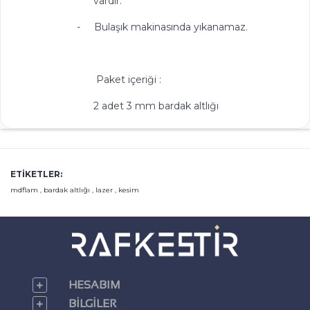
vardır.
-
Bulaşık makinasında yıkanamaz.
Paket içeriği :
2 adet 3 mm bardak altlığı
ETIKETLER:
mdflam
,
bardak altlığı
,
lazer
,
kesim
HESABIM
BILGILER