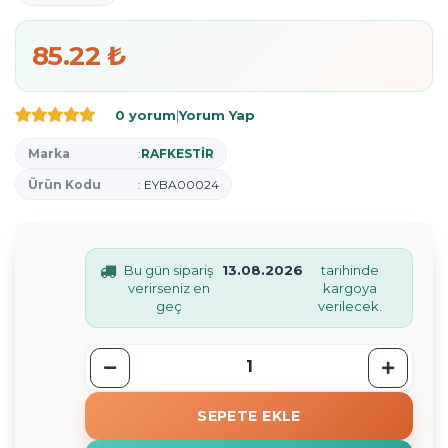
85.22 ₺
0 yorum
|
Yorum Yap
Marka
:
RAFKESTİR
Ürün Kodu
: EYBA00024
Bu gün sipariş
13.08.2026
tarihinde
verirseniz en
kargoya
geç
verilecek.
SEPETE EKLE