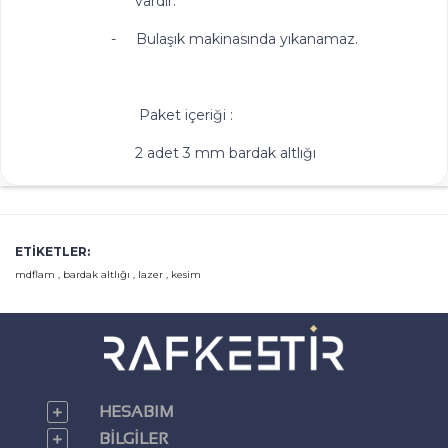
vardır.
-
Bulaşık makinasında yıkanamaz.
Paket içeriği :
2 adet 3 mm bardak altlığı
ETIKETLER:
mdflam
,
bardak altlığı
,
lazer
,
kesim
HESABIM
BILGILER