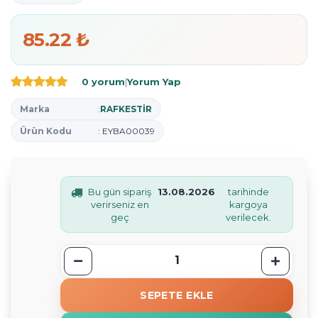
85.22 ₺
0 yorum
|
Yorum Yap
Marka
:
RAFKESTİR
Ürün Kodu
: EYBA00039
Bu gün sipariş
13.08.2026
tarihinde
verirseniz en
kargoya
geç
verilecek.
SEPETE EKLE