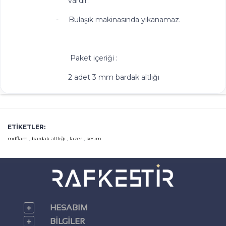
vardır.
-
Bulaşık makinasında yıkanamaz.
Paket içeriği :
2 adet 3 mm bardak altlığı
ETIKETLER:
mdflam
,
bardak altlığı
,
lazer
,
kesim
HESABIM
BILGILER