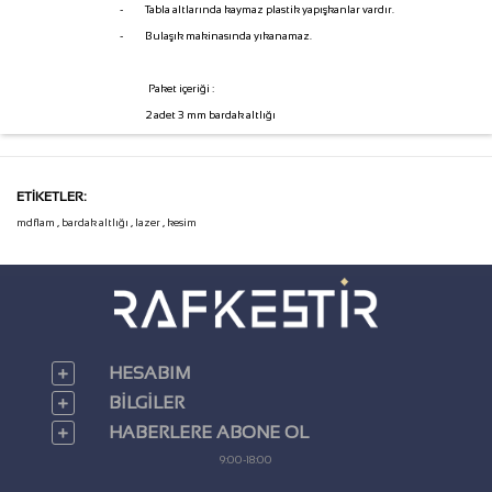
-
Tabla altlarında kaymaz plastik yapışkanlar vardır.
-
Bulaşık makinasında yıkanamaz.
Paket içeriği :
2 adet 3 mm bardak altlığı
ETIKETLER:
mdflam
,
bardak altlığı
,
lazer
,
kesim
HESABIM
BILGILER
HABERLERE ABONE OL
9:00-18:00