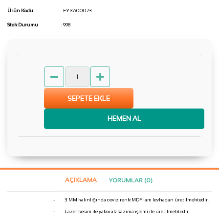
Ürün Kodu
: EYBA00073
Stok Durumu
: 998
SEPETE EKLE
HEMEN AL
AÇIKLAMA
YORUMLAR (0)
-
3 MM kalınlığında ceviz renk MDF lam levhadan üretilmektedir.
-
Lazer kesim ile yakarak kazıma işlemi ile üretilmektedir.