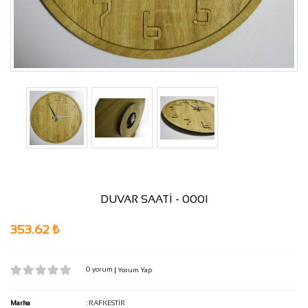
DUVAR SAATİ - 0001
353.62 ₺
0 yorum
|
Yorum Yap
Marka
:
RAFKESTİR