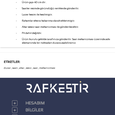
-
Ürün çapı 40 cm dir .
-
Saatler resimde göründüğü renklerde gönderilir.
-
Lazer kesim ile kesilmiştir.
-
Rakamlar ekstra kabartma olarak eklenmiştir.
-
Akar sessiz saat mekanizması ile gönderilecektir.
-
Pil dahil değildir.
-
Ürün kurulu şekilde tarafınıza gönderilir. Saat mekanizması üzerinde askı
elemanında bir noktadan duvara asabilirsiniz.
ETIKETLER:
duvar
,
saati
,
akar
,
sesiz
,
saat
,
mekanizmasi
HESABIM
BILGILER