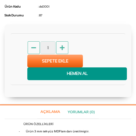
Ürün Kodu
: ds0001
Stok Durumu
: 87
SEPETE EKLE
HEMEN AL
AÇIKLAMA
YORUMLAR (0)
ÜRÜN ÖZELLİKLERİ
-
Ürün 3 mm tek yüz MDFlam dan üretilmiştir.