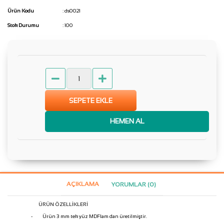
Ürün Kodu
: ds0021
Stok Durumu
: 100
SEPETE EKLE
HEMEN AL
AÇIKLAMA
YORUMLAR (0)
ÜRÜN ÖZELLİKLERİ
-
Ürün 3 mm tek yüz MDFlam dan üretilmiştir.