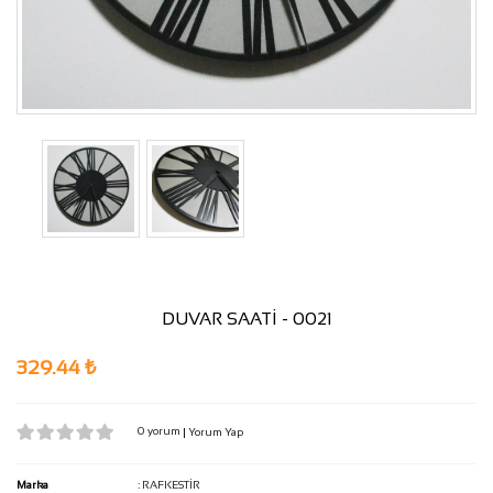
DUVAR SAATİ - 0021
329.44 ₺
0 yorum
|
Yorum Yap
Marka
:
RAFKESTİR