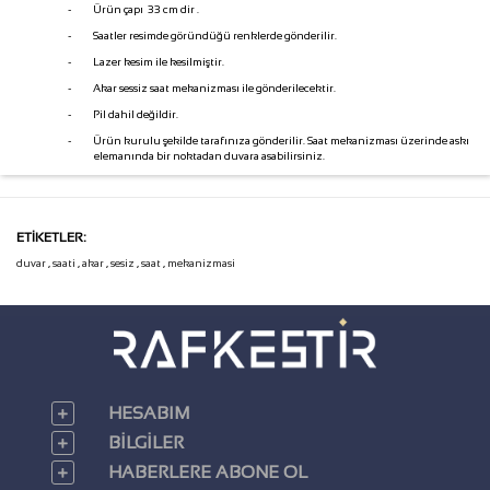
-
Ürün çapı 33 cm dir .
-
Saatler resimde göründüğü renklerde gönderilir.
-
Lazer kesim ile kesilmiştir.
-
Akar sessiz saat mekanizması ile gönderilecektir.
-
Pil dahil değildir.
-
Ürün kurulu şekilde tarafınıza gönderilir. Saat mekanizması üzerinde askı
elemanında bir noktadan duvara asabilirsiniz.
ETIKETLER:
duvar
,
saati
,
akar
,
sesiz
,
saat
,
mekanizmasi
HESABIM
BILGILER
HABERLERE ABONE OL