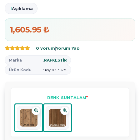
Açıklama
1,605.95 ₺
0 yorum
|
Yorum Yap
Marka
:
RAFKESTİR
Ürün Kodu
: ksy96519685
RENK SUNTALAM