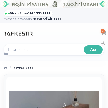
WhatsApp: 0540 372 55 55
Merhaba, hoş geldiniz
Kayıt Ol
/
Giriş Yap
0
Ara
ksy96519685