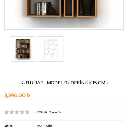
KUTU RAF - MODEL 9 ( DERİNLİK 15 CM )
3,396.00 ₺
0 yorum
|
Yorum Yap
Marka
:
RAFKESTİR