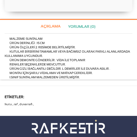
AÇIKLAMA
YORUMLAR (0)
MALZEME: SUNTALAM
ÜRÜN DERİNLİĞİ : 15 CM
ÜRÜN ÖLÇÜLERİ 2. RESİMDE BELİRTİLMİŞTİR.
KUTULAR BİRBİRİNİ TAMAMLAR VEYA BAĞIMSIZ OLARAK FARKLI ALANLARDADA
KULLANIMA UYGUNDUR.
ÜRÜN DEMONTE GÖNDERİLİR . VİDA İLE TOPLANIR
RENKLER SEÇENKLERDE MEVCUTTUR.
ÜRÜN GİZLİ BAĞLANTILI DEĞİLDİR. L DEMİRLER İLE DUVARA ASILIR .
MONTAJ İÇİN ŞARJLI VİDALAMA VE MATKAP GEREKLİDİR.
1.SINIF SUNTALAM MALZEMEDEN ÜRETİLMİŞTİR.
ETIKETLER:
kutu
,
raf
,
duvarrafi
,