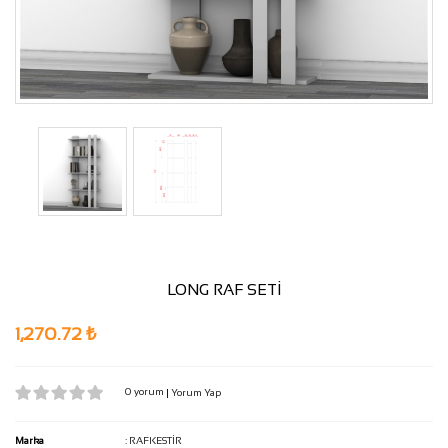
LONG RAF SETİ
1,270.72 ₺
0 yorum
|
Yorum Yap
Marka
:
RAFKESTİR