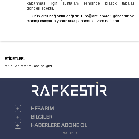
kapanması için suntalam renginde plastik tapalar
gönderilecektir.
· Ürün gizli bağlantılı değildir. L bağlantı aparatı gönderilir ve
montajı kolaylıkla yapılır
arka panodan duvara bağlanır
ETIKETLER:
raf
,
duvar
,
tasarım
,
mobilya
,
gizli
HESABIM
BILGILER
HABERLERE ABONE OL
9:00-18:00