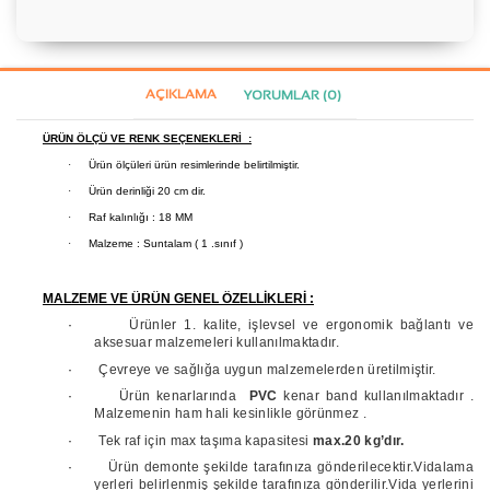
AÇIKLAMA
YORUMLAR (0)
ÜRÜN ÖLÇÜ VE RENK SEÇENEKLERİ :
·
Ürün ölçüleri ürün resimlerinde belirtilmiştir.
·
Ürün derinliği 20 cm dir.
·
Raf kalınlığı : 18 MM
·
Malzeme : Suntalam ( 1 .sınıf )
MALZEME VE ÜRÜN GENEL ÖZELLİKLERİ :
·
Ürünler 1. kalite, işlevsel ve ergonomik bağlantı ve
aksesuar malzemeleri kullanılmaktadır.
·
Çevreye ve sağlığa uygun malzemelerden üretilmiştir.
·
Ürün kenarlarında
PVC
kenar band kullanılmaktadır .
Malzemenin ham hali kesinlikle görünmez .
·
Tek raf için max taşıma kapasitesi
max.20 kg’dır.
·
Ürün demonte şekilde tarafınıza gönderilecektir.Vidalama
yerleri belirlenmiş şekilde tarafınıza gönderilir.Vida yerlerini