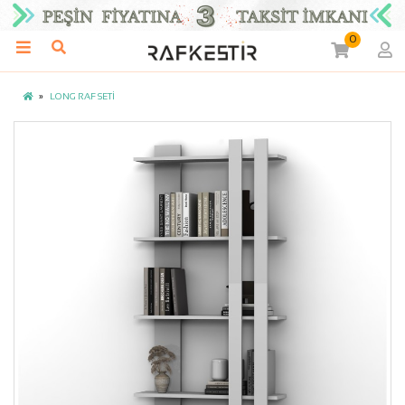
0
LONG RAF SETİ