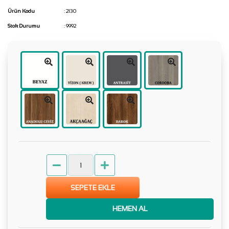
Ürün Kodu
: 2130
Stok Durumu
: 9992
SEPETE EKLE
HEMEN AL