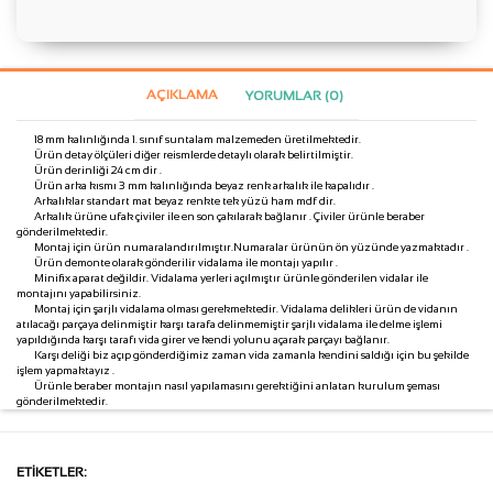
AÇIKLAMA
YORUMLAR (0)
18 mm kalınlığında 1. sınıf suntalam malzemeden üretilmektedir.
Ürün detay ölçüleri diğer reismlerde detaylı olarak belirtilmiştir.
Ürün derinliği 24 cm dir .
Ürün arka kısmı 3 mm kalınlığında beyaz renk arkalık ile kapalıdır .
Arkalıklar standart mat beyaz renkte tek yüzü ham mdf dir.
Arkalık ürüne ufak çiviler ile en son çakılarak bağlanır . Çiviler ürünle beraber
gönderilmektedir.
Montaj için ürün numaralandırılmıştır.Numaralar ürünün ön yüzünde yazmaktadır .
Ürün demonte olarak gönderilir vidalama ile montajı yapılır .
Minifix aparat değildir. Vidalama yerleri açılmıştır ürünle gönderilen vidalar ile
montajını yapabilirsiniz.
Montaj için şarjlı vidalama olması gerekmektedir. Vidalama delikleri ürün de vidanın
atılacağı parçaya delinmiştir karşı tarafa delinmemiştir şarjlı vidalama ile delme işlemi
yapıldığında karşı tarafı vida girer ve kendi yolunu açarak parçayı bağlanır.
Karşı deliği biz açıp gönderdiğimiz zaman vida zamanla kendini saldığı için bu şekilde
işlem yapmaktayız .
Ürünle beraber montajın nasıl yapılamasını gerektiğini anlatan kurulum şeması
gönderilmektedir.
ETIKETLER: