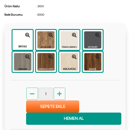
Ürün Kodu
: 31011
Stok Durumu
: 1000
SEPETE EKLE
HEMEN AL