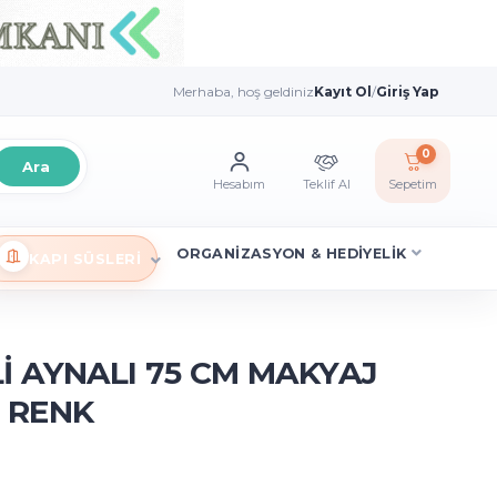
Merhaba, hoş geldiniz
Kayıt Ol
/
Giriş Yap
0
Ara
Hesabım
Teklif Al
Sepetim
ORGANİZASYON & HEDİYELİK
KAPI SÜSLERİ
İ AYNALI 75 CM MAKYAJ
 RENK