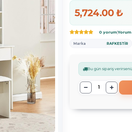
5,724.00 ₺
0 yorum
|
Yorum
Marka
:
RAFKESTİR
Bu gün sipariş verirsen