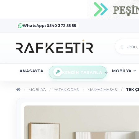
WhatsApp: 0540 372 55 55
ANASAYFA
MOBİLYA
KENDİN TASARLA
MOBİLYA
YATAK ODASI
MAKYAJ MASASI
TEK Ç