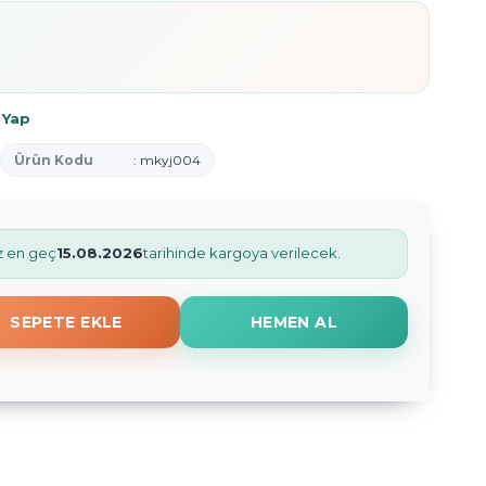
 Yap
Ürün Kodu
: mkyj004
iz en geç
15.08.2026
tarihinde kargoya verilecek.
SEPETE EKLE
HEMEN AL