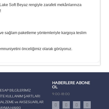
 Lake Soft Beyaz rengiyle zarafeti mekânlarınıza
!
lık ve sağlam paketleme yöntemleriyle kargoya teslim
mnuniyetini önceliğimiz olarak görüyoruz.
HABERLERE ABONE
OL
ESAP BİLGİLERİMİZ
9:00-18:00
İTE KULLANIM ŞARTLARI
ALZEME ve AKSESUARLAR
AYMA HAKKI