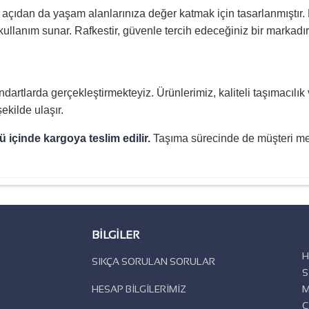
k açıdan da yaşam alanlarınıza değer katmak için tasarlanmıştır.
 kullanım sunar. Rafkestir, güvenle tercih edeceğiniz bir markadır
andartlarda gerçekleştirmekteyiz. Ürünlerimiz, kaliteli taşımacı
ekilde ulaşır.
ü içinde kargoya teslim edilir.
Taşıma sürecinde de müşteri me
BILGILER
H
SIKÇA SORULAN SORULAR
S
HESAP BİLGİLERİMİZ
M
C