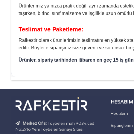
Ürünlerimiz yalnızca pratik değil, aynı zamanda esteti
taşırken, birinci sınıf malzeme ve işçilikle uzun ömürlü
Teslimat ve Paketleme:
Rafkestir olarak ürünlerimizin teslimatını en yüksek st
edilir. Böylece siparişiniz size güvenli ve sorunsuz bir ş
Ürünler, sipariş tarihinden itibaren en geç 15 iş gün
HESABIM
Hesabım
Merkez Ofis:
Toybelen mah 9034.cad
Siparişlerim
No:2/16 Yeni Toybelen Sanayi Sitesi