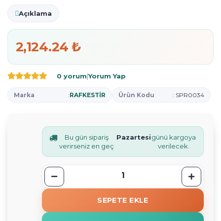
Açıklama
2,124.24 ₺
0 yorum
|
Yorum Yap
Marka
:
RAFKESTİR
Ürün Kodu
: SPR0034
Bu gün sipariş
Pazartesi
günü kargoya
verirseniz en geç
verilecek.
SEPETE EKLE