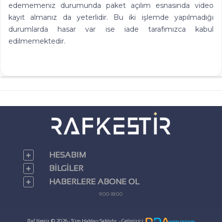
edememeniz durumunda paket açılım esnasında video
kayıt almanız da yeterlidir. Bu iki işlemde yapılmadığı
durumlarda hasar var ise iade tarafımızca kabul
edilmemektedir.
HESABIM
BILGILER
HABERLERE ABONE OL
9:00-18:00
Raf Kestir © 2026 - Tüm Hakları Saklıdır. - Geliştirici: