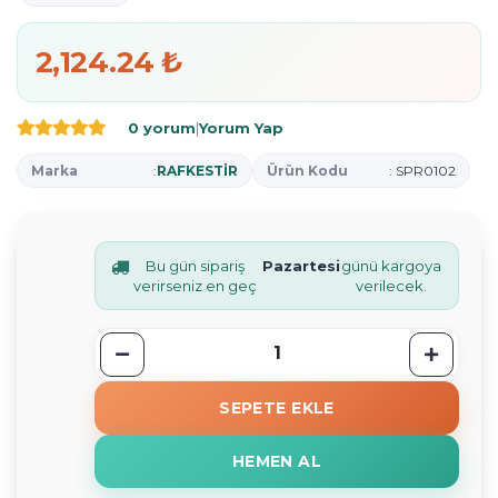
2,124.24 ₺
0 yorum
|
Yorum Yap
Marka
:
RAFKESTİR
Ürün Kodu
: SPR0102
Bu gün sipariş
Pazartesi
günü kargoya
verirseniz en geç
verilecek.
SEPETE EKLE
HEMEN AL