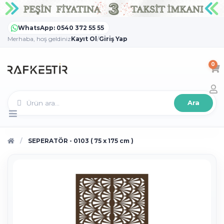
WhatsApp: 0540 372 55 55
Merhaba, hoş geldiniz
Kayıt Ol
/
Giriş Yap
0
Ara
SEPERATÖR - 0103 ( 75 x 175 cm )