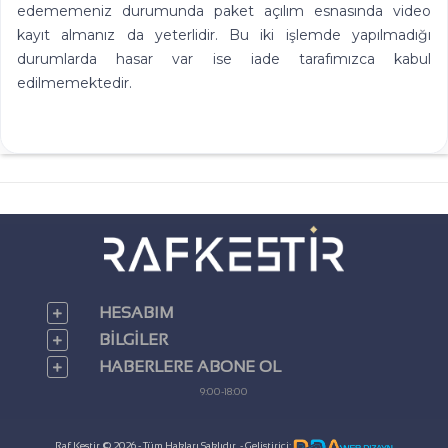
edememeniz durumunda paket açılım esnasında video
kayıt almanız da yeterlidir. Bu iki işlemde yapılmadığı
durumlarda hasar var ise iade tarafımızca kabul
edilmemektedir.
HESABIM
BILGILER
HABERLERE ABONE OL
9:00-18:00
Raf Kestir © 2026 - Tüm Hakları Saklıdır. - Geliştirici: