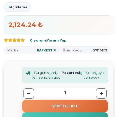
Açıklama
2,124.24 ₺
0 yorum
|
Yorum Yap
Marka
:
RAFKESTİR
Ürün Kodu
: SPR0103
Bu gün sipariş
Pazartesi
günü kargoya
verirseniz en geç
verilecek.
SEPETE EKLE