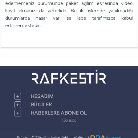
edememeniz durumunda paket açılım esnasında video
kayıt almanız da yeterlidir. Bu iki işlemde yapılmadığı
durumlarda hasar var ise iade tarafımızca kabul
edilmemektedir.
HESABIM
BILGILER
HABERLERE ABONE OL
9:00-18:00
Raf Kestir © 2026 - Tüm Hakları Saklıdır. - Geliştirici: