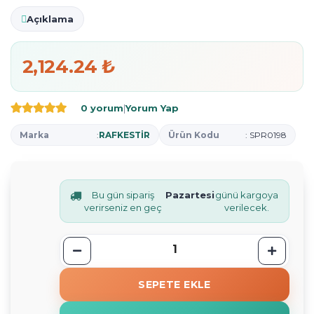
Açıklama
2,124.24 ₺
0 yorum
|
Yorum Yap
Marka
:
RAFKESTİR
Ürün Kodu
: SPR0198
Bu gün sipariş
Pazartesi
günü kargoya
verirseniz en geç
verilecek.
SEPETE EKLE