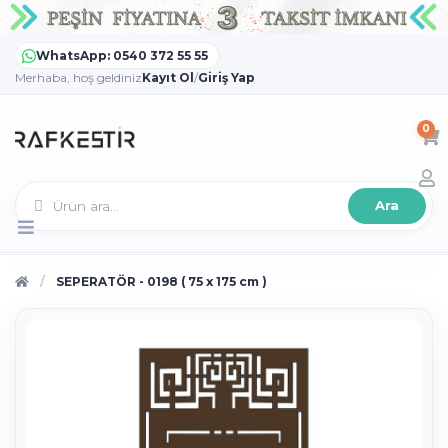
WhatsApp: 0540 372 55 55
Merhaba, hoş geldiniz
Kayıt Ol
/
Giriş Yap
0
Ara
SEPERATÖR - 0198 ( 75 x 175 cm )