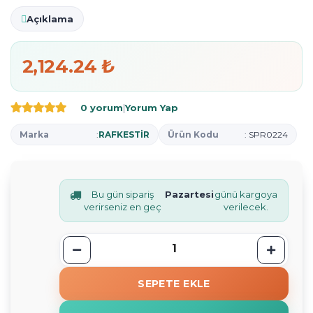
Açıklama
2,124.24 ₺
0 yorum
|
Yorum Yap
Marka
:
RAFKESTİR
Ürün Kodu
: SPR0224
Bu gün sipariş
Pazartesi
günü kargoya
verirseniz en geç
verilecek.
SEPETE EKLE