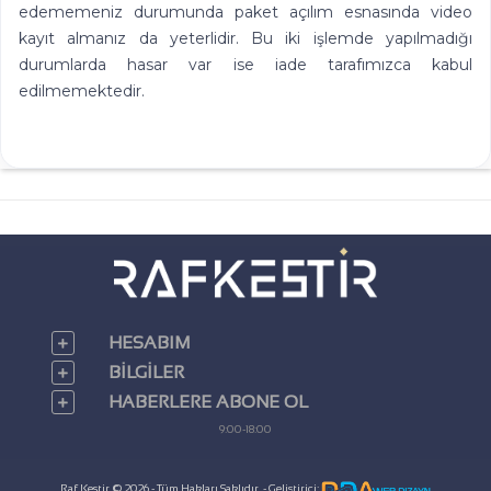
edememeniz durumunda paket açılım esnasında video
kayıt almanız da yeterlidir. Bu iki işlemde yapılmadığı
durumlarda hasar var ise iade tarafımızca kabul
edilmemektedir.
HESABIM
BILGILER
HABERLERE ABONE OL
9:00-18:00
Raf Kestir © 2026 - Tüm Hakları Saklıdır. - Geliştirici: