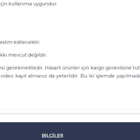
i için kullanıma uygundur.
lim edilecektir.
ı mevcut değildir.
ekmektedir. Hasarlı ürünler için kargo görevlisine tutan
o kayıt almanız da yeterlidir. Bu iki işlemde yapılmadığ
BILGILER