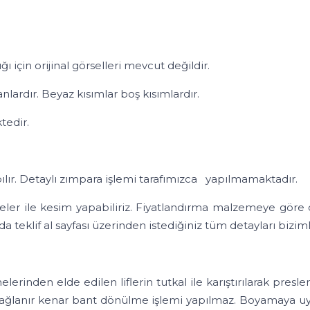
in orijinal görselleri mevcut değildir.
dır. Beyaz kısımlar boş kısımlardır.
edir.
 Detaylı zımpara işlemi tarafımızca yapılmamaktadır.
sim yapabiliriz. Fiyatlandırma malzemeye göre değişikl
 teklif al sayfası üzerinden istediğiniz tüm detayları biziml
erinden elde edilen liflerin tutkal ile karıştırılarak pres
ağlanır kenar bant dönülme işlemi yapılmaz. Boyamaya uy