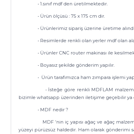
• 1.sınıf mdf den üretilmektedir.
• Ürün ölçüsü : 75 x 175 cm dir.
• Ürünlerimiz sipariş üzerine üretime alındığı iç
• Resimlerde renkli olan yerler mdf olan alanlar
• Ürünler CNC router makinası ile kesilmekt
• Boyasız şekilde gönderim yapılır.
• Ürün tarafımızca ham zımpara işlemi yapılır.
• İsteğe göre renkli MDFLAM malzemeler ile ke
bizimle whatsapp üzerinden iletişime geçebilir ya da
• MDF nedir ?
MDF ‘nin iç yapısı ağaç ve ağaç malzemel
yüzeyi pürüzsüz haldedir. Ham olarak gönderimi s