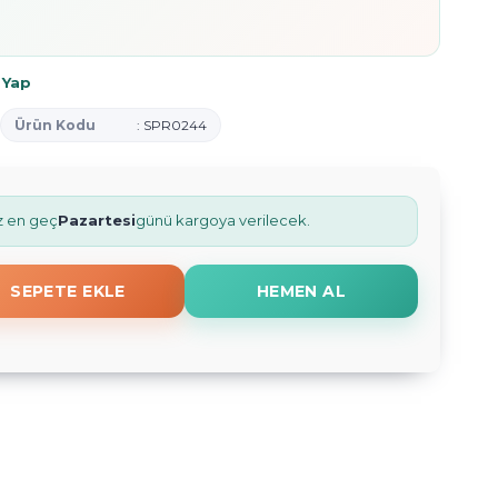
 Yap
Ürün Kodu
: SPR0244
iz en geç
Pazartesi
günü kargoya verilecek.
SEPETE EKLE
HEMEN AL