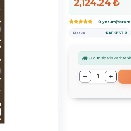
2,124.24 ₺
0 yorum
|
Yorum
Marka
:
RAFKESTİR
Bu gün sipariş verirsen