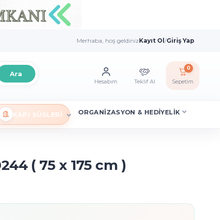
Merhaba, hoş geldiniz
Kayıt Ol
/
Giriş Yap
0
Ara
Hesabım
Teklif Al
Sepetim
ORGANİZASYON & HEDİYELİK
KAPI SÜSLERİ
44 ( 75 x 175 cm )