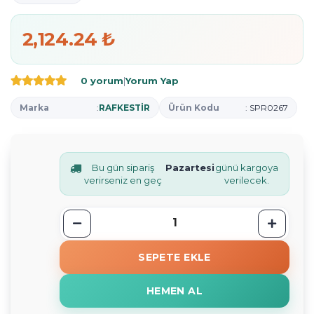
2,124.24 ₺
0 yorum
|
Yorum Yap
Marka
:
RAFKESTİR
Ürün Kodu
: SPR0267
Bu gün sipariş
Pazartesi
günü kargoya
verirseniz en geç
verilecek.
SEPETE EKLE
HEMEN AL