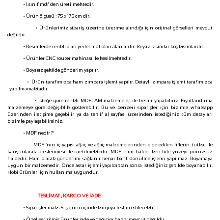
• 1.sınıf mdf den üretilmektedir.
• Ürün ölçüsü : 75 x 175 cm dir.
• Ürünlerimiz sipariş üzerine üretime alındığı için orijinal görselleri mevcut
değildir.
• Resimlerde renkli olan yerler mdf olan alanlardır. Beyaz kısımlar boş kısımlardır.
• Ürünler CNC router makinası ile kesilmektedir.
• Boyasız şekilde gönderim yapılır.
• Ürün tarafımızca ham zımpara işlemi yapılır. Detaylı zımpara işlemi tarafımızca
yapılmamaktadır.
• İsteğe göre renkli MDFLAM malzemeler ile kesim yapabiliriz. Fiyatlandırma
malzemeye göre değişiklik gösterebilir. Bu ve benzeri siparişler için bizimle whatsapp
üzerinden iletişime geçebilir ya da teklif al sayfası üzerinden istediğiniz tüm detayları
bizimle paylaşabilirsiniz.
• MDF nedir ?
MDF ‘nin iç yapısı ağaç ve ağaç malzemelerinden elde edilen liflerin tutkal ile
karıştırılarak preslenmesi ile üretilmektedir. MDF ham halde iken bile yüzeyi pürüzsüz
haldedir. Ham olarak gönderimi sağlanır kenar bant dönülme işlemi yapılmaz. Boyamaya
uygun bir malzemedir. Önce astar işlemi yapıldıktan sonra istediğiniz şekilde boyanabilir.
Hobi ürünleri için kullanıma uygundur.
TESLİMAT , KARGO VE İADE
• Siparişler maks 5 iş günü içinde kargoya teslim edilecektir.
• Özelleştirilmiş ürünler iade ve değişim hakkı mevcut değildir.