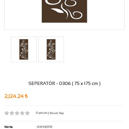
SEPERATÖR - 0306 ( 75 x 175 cm )
2,124.24 ₺
0 yorum
|
Yorum Yap
Marka
:
RAFKESTİR