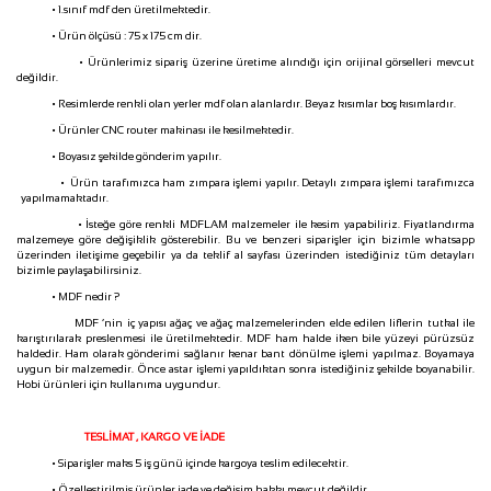
• 1.sınıf mdf den üretilmektedir.
• Ürün ölçüsü : 75 x 175 cm dir.
• Ürünlerimiz sipariş üzerine üretime alındığı için orijinal görselleri mevcut
değildir.
• Resimlerde renkli olan yerler mdf olan alanlardır. Beyaz kısımlar boş kısımlardır.
• Ürünler CNC router makinası ile kesilmektedir.
• Boyasız şekilde gönderim yapılır.
• Ürün tarafımızca ham zımpara işlemi yapılır. Detaylı zımpara işlemi tarafımızca
yapılmamaktadır.
• İsteğe göre renkli MDFLAM malzemeler ile kesim yapabiliriz. Fiyatlandırma
malzemeye göre değişiklik gösterebilir. Bu ve benzeri siparişler için bizimle whatsapp
üzerinden iletişime geçebilir ya da teklif al sayfası üzerinden istediğiniz tüm detayları
bizimle paylaşabilirsiniz.
• MDF nedir ?
MDF ‘nin iç yapısı ağaç ve ağaç malzemelerinden elde edilen liflerin tutkal ile
karıştırılarak preslenmesi ile üretilmektedir. MDF ham halde iken bile yüzeyi pürüzsüz
haldedir. Ham olarak gönderimi sağlanır kenar bant dönülme işlemi yapılmaz. Boyamaya
uygun bir malzemedir. Önce astar işlemi yapıldıktan sonra istediğiniz şekilde boyanabilir.
Hobi ürünleri için kullanıma uygundur.
TESLİMAT , KARGO VE İADE
• Siparişler maks 5 iş günü içinde kargoya teslim edilecektir.
• Özelleştirilmiş ürünler iade ve değişim hakkı mevcut değildir.