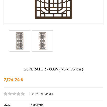
SEPERATÖR - 0339 ( 75 x 175 cm )
2,124.24 ₺
0 yorum
|
Yorum Yap
Marka
:
RAFKESTİR