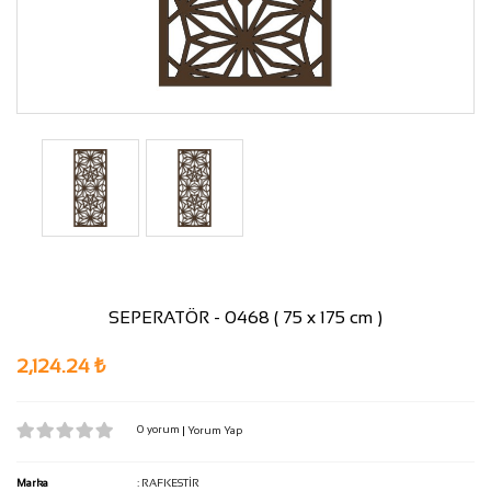
SEPERATÖR - 0468 ( 75 x 175 cm )
2,124.24 ₺
0 yorum
|
Yorum Yap
Marka
:
RAFKESTİR