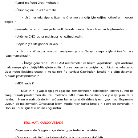
• 1.sınıf mdf den üretilmektedir.
• Ürün ölçüsü : 75 x 175 cm dir.
• Ürünlerimiz sipariş üzerine üretime alındığı için orijinal görselleri mevcut
değildir.
• Resimlerde renkli olan yerler mdf olan alanlardır. Beyaz kısımlar boş kısımlardır.
• Ürünler CNC router makinası ile kesilmektedir.
• Boyasız şekilde gönderim yapılır.
• Ürün tarafımızca ham zımpara işlemi yapılır. Detaylı zımpara işlemi tarafımızca
yapılmamaktadır.
• İsteğe göre renkli MDFLAM malzemeler ile kesim yapabiliriz. Fiyatlandırma
malzemeye göre değişiklik gösterebilir. Bu ve benzeri siparişler için bizimle whatsapp
üzerinden iletişime geçebilir ya da teklif al sayfası üzerinden istediğiniz tüm detayları
bizimle paylaşabilirsiniz.
• MDF nedir ?
MDF ‘nin iç yapısı ağaç ve ağaç malzemelerinden elde edilen liflerin tutkal ile
karıştırılarak preslenmesi ile üretilmektedir. MDF ham halde iken bile yüzeyi pürüzsüz
haldedir. Ham olarak gönderimi sağlanır kenar bant dönülme işlemi yapılmaz. Boyamaya
uygun bir malzemedir. Önce astar işlemi yapıldıktan sonra istediğiniz şekilde boyanabilir.
Hobi ürünleri için kullanıma uygundur.
TESLİMAT , KARGO VE İADE
• Siparişler maks 5 iş günü içinde kargoya teslim edilecektir.
• Özelleştirilmiş ürünler iade ve değişim hakkı mevcut değildir.