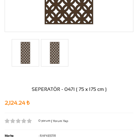
SEPERATÖR - 0471 ( 75 x 175 cm )
2,124.24 ₺
0 yorum
|
Yorum Yap
Marka
:
RAFKESTİR