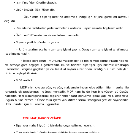
• 1.sınıf mdf den üretilmektedir.
• Ürün ölçüsü : 75 x 175 cm dir.
• Ürünlerimiz sipariş üzerine üretime alındığı için orijinal görselleri mevcut
değildir.
• Resimlerde renkli olan yerler mdf olan alanlardır. Beyaz kısımlar boş kısımlardır.
• Ürünler CNC router makinası ile kesilmektedir.
• Boyasız şekilde gönderim yapılır.
• Ürün tarafımızca ham zımpara işlemi yapılır. Detaylı zımpara işlemi tarafımızca
yapılmamaktadır.
• İsteğe göre renkli MDFLAM malzemeler ile kesim yapabiliriz. Fiyatlandırma
malzemeye göre değişiklik gösterebilir. Bu ve benzeri siparişler için bizimle whatsapp
üzerinden iletişime geçebilir ya da teklif al sayfası üzerinden istediğiniz tüm detayları
bizimle paylaşabilirsiniz.
• MDF nedir ?
MDF ‘nin iç yapısı ağaç ve ağaç malzemelerinden elde edilen liflerin tutkal ile
karıştırılarak preslenmesi ile üretilmektedir. MDF ham halde iken bile yüzeyi pürüzsüz
haldedir. Ham olarak gönderimi sağlanır kenar bant dönülme işlemi yapılmaz. Boyamaya
uygun bir malzemedir. Önce astar işlemi yapıldıktan sonra istediğiniz şekilde boyanabilir.
Hobi ürünleri için kullanıma uygundur.
TESLİMAT , KARGO VE İADE
• Siparişler maks 5 iş günü içinde kargoya teslim edilecektir.
• Özelleştirilmiş ürünler iade ve değişim hakkı mevcut değildir.