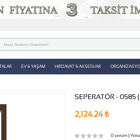
ITALAR
EV & YAŞAM
HIRDAVAT & AKSESUAR
ORGANİZASYON
SEPERATÖR - 0585 ( 
2,124.24 ₺
0 yorum
|
Yoru