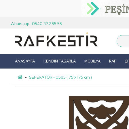
Whatsapp : 0540 372 55 55
ANASAYFA
KENDİN TASARLA
MOBİLYA
RAF
Ç
SEPERATÖR - 0585 ( 75 x 175 cm )