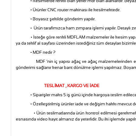
• Resimlerde renkli olan yerler mdf olan alanlardır. Beyaz k
• Ürünler CNC router makinası ile kesilmektedir.
• Boyasız şekilde gönderim yapılır.
• Ürün tarafımızca ham zımpara işlemi yapılır. Detaylı zım
• İsteğe göre renkli MDFLAM malzemeler ile kesim yapabiliriz.
ya da teklif al sayfası üzerinden istediğiniz tüm detayları biziml
• MDF nedir ?
MDF ‘nin iç yapısı ağaç ve ağaç malzemelerinden elde
gönderimi sağlanır kenar bant dönülme işlemi yapılmaz. Boyamay
TESLİMAT , KARGO VE İADE
• Siparişler maks 5 iş günü içinde kargoya teslim edilecek
• Özelleştirilmiş ürünler iade ve değişim hakkı mevcut değ
• Ürün teslimatlarında ürün kontrol edilmesi gerekmektedir.
esnasında video kayıt almanız da yeterlidir. Bu iki işlemde yap