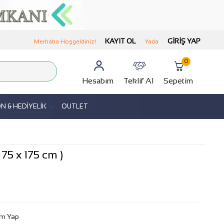
KAYIT OL
GIRIŞ YAP
Merhaba Hoşgeldiniz!
Yada
0
Hesabım
Teklif Al
Sepetim
 & HEDİYELİK
OUTLET
75 x 175 cm )
m Yap