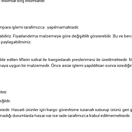
ısımlar boş kısımlardır.
para işlemi tarafımızca yapılmamaktadır.
 Fiyatlandırma malzemeye göre değişiklik gösterebilir. Bu ve benzeri 
e paylaşabilirsiniz.
 edilen liflerin tutkal ile karıştırılarak preslenmesi ile üretilmekted
a uygun bir malzemedir. Önce astar işlemi yapıldıktan sonra istediğiniz
tir.
ildir.
 Hasarlı ürünler için kargo görevlisine tutanak tutturup ürünü geri 
ılmadığı durumlarda hasar var ise iade tarafımızca kabul edilmemektedir.