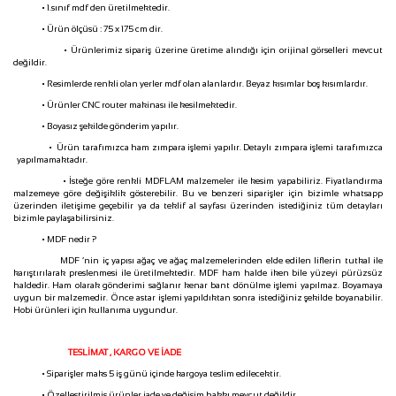
• 1.sınıf mdf den üretilmektedir.
• Ürün ölçüsü : 75 x 175 cm dir.
• Ürünlerimiz sipariş üzerine üretime alındığı için orijinal görselleri mevcut
değildir.
• Resimlerde renkli olan yerler mdf olan alanlardır. Beyaz kısımlar boş kısımlardır.
• Ürünler CNC router makinası ile kesilmektedir.
• Boyasız şekilde gönderim yapılır.
• Ürün tarafımızca ham zımpara işlemi yapılır. Detaylı zımpara işlemi tarafımızca
yapılmamaktadır.
• İsteğe göre renkli MDFLAM malzemeler ile kesim yapabiliriz. Fiyatlandırma
malzemeye göre değişiklik gösterebilir. Bu ve benzeri siparişler için bizimle whatsapp
üzerinden iletişime geçebilir ya da teklif al sayfası üzerinden istediğiniz tüm detayları
bizimle paylaşabilirsiniz.
• MDF nedir ?
MDF ‘nin iç yapısı ağaç ve ağaç malzemelerinden elde edilen liflerin tutkal ile
karıştırılarak preslenmesi ile üretilmektedir. MDF ham halde iken bile yüzeyi pürüzsüz
haldedir. Ham olarak gönderimi sağlanır kenar bant dönülme işlemi yapılmaz. Boyamaya
uygun bir malzemedir. Önce astar işlemi yapıldıktan sonra istediğiniz şekilde boyanabilir.
Hobi ürünleri için kullanıma uygundur.
TESLİMAT , KARGO VE İADE
• Siparişler maks 5 iş günü içinde kargoya teslim edilecektir.
• Özelleştirilmiş ürünler iade ve değişim hakkı mevcut değildir.