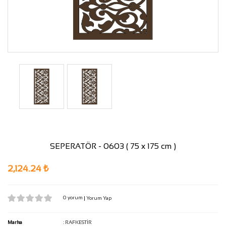
SEPERATÖR - 0603 ( 75 x 175 cm )
2,124.24 ₺
0 yorum
|
Yorum Yap
Marka
:
RAFKESTİR