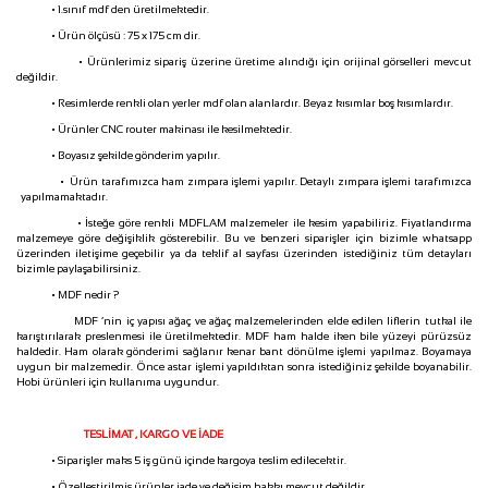
• 1.sınıf mdf den üretilmektedir.
• Ürün ölçüsü : 75 x 175 cm dir.
• Ürünlerimiz sipariş üzerine üretime alındığı için orijinal görselleri mevcut
değildir.
• Resimlerde renkli olan yerler mdf olan alanlardır. Beyaz kısımlar boş kısımlardır.
• Ürünler CNC router makinası ile kesilmektedir.
• Boyasız şekilde gönderim yapılır.
• Ürün tarafımızca ham zımpara işlemi yapılır. Detaylı zımpara işlemi tarafımızca
yapılmamaktadır.
• İsteğe göre renkli MDFLAM malzemeler ile kesim yapabiliriz. Fiyatlandırma
malzemeye göre değişiklik gösterebilir. Bu ve benzeri siparişler için bizimle whatsapp
üzerinden iletişime geçebilir ya da teklif al sayfası üzerinden istediğiniz tüm detayları
bizimle paylaşabilirsiniz.
• MDF nedir ?
MDF ‘nin iç yapısı ağaç ve ağaç malzemelerinden elde edilen liflerin tutkal ile
karıştırılarak preslenmesi ile üretilmektedir. MDF ham halde iken bile yüzeyi pürüzsüz
haldedir. Ham olarak gönderimi sağlanır kenar bant dönülme işlemi yapılmaz. Boyamaya
uygun bir malzemedir. Önce astar işlemi yapıldıktan sonra istediğiniz şekilde boyanabilir.
Hobi ürünleri için kullanıma uygundur.
TESLİMAT , KARGO VE İADE
• Siparişler maks 5 iş günü içinde kargoya teslim edilecektir.
• Özelleştirilmiş ürünler iade ve değişim hakkı mevcut değildir.