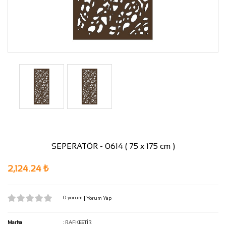
SEPERATÖR - 0614 ( 75 x 175 cm )
2,124.24 ₺
0 yorum
|
Yorum Yap
Marka
:
RAFKESTİR