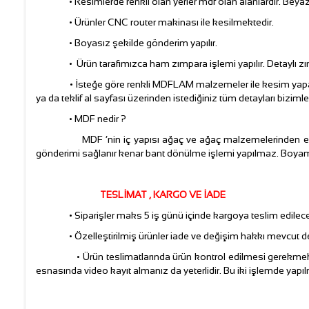
• Resimlerde renkli olan yerler mdf olan alanlardır. Beyaz k
• Ürünler CNC router makinası ile kesilmektedir.
• Boyasız şekilde gönderim yapılır.
• Ürün tarafımızca ham zımpara işlemi yapılır. Detaylı zım
• İsteğe göre renkli MDFLAM malzemeler ile kesim yapabiliriz.
ya da teklif al sayfası üzerinden istediğiniz tüm detayları biziml
• MDF nedir ?
MDF ‘nin iç yapısı ağaç ve ağaç malzemelerinden elde
gönderimi sağlanır kenar bant dönülme işlemi yapılmaz. Boyamay
TESLİMAT , KARGO VE İADE
• Siparişler maks 5 iş günü içinde kargoya teslim edilecek
• Özelleştirilmiş ürünler iade ve değişim hakkı mevcut değ
• Ürün teslimatlarında ürün kontrol edilmesi gerekmektedir.
esnasında video kayıt almanız da yeterlidir. Bu iki işlemde yap