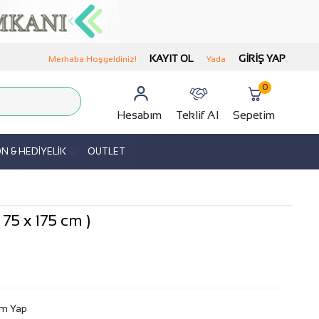
KAYIT OL
GIRIŞ YAP
Merhaba Hoşgeldiniz!
Yada
0
Hesabım
Teklif Al
Sepetim
 & HEDİYELİK
OUTLET
75 x 175 cm )
m Yap