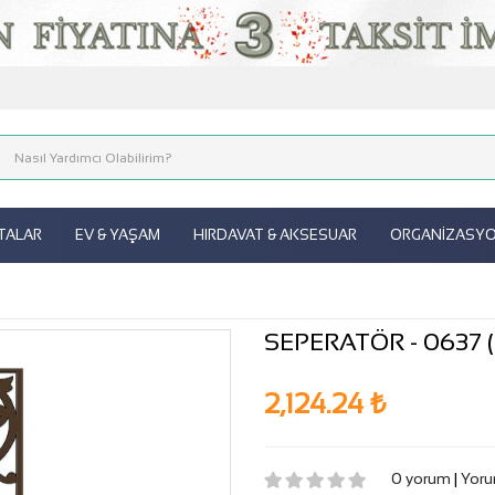
ITALAR
EV & YAŞAM
HIRDAVAT & AKSESUAR
ORGANİZASYON
SEPERATÖR - 0637 ( 
2,124.24 ₺
0 yorum
|
Yoru