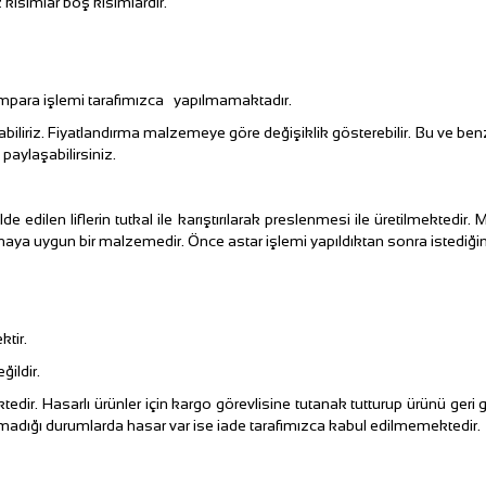
ısımlar boş kısımlardır.
para işlemi tarafımızca yapılmamaktadır.
 Fiyatlandırma malzemeye göre değişiklik gösterebilir. Bu ve benzeri 
e paylaşabilirsiniz.
 edilen liflerin tutkal ile karıştırılarak preslenmesi ile üretilmekted
a uygun bir malzemedir. Önce astar işlemi yapıldıktan sonra istediğiniz
tir.
ildir.
 Hasarlı ürünler için kargo görevlisine tutanak tutturup ürünü geri 
ılmadığı durumlarda hasar var ise iade tarafımızca kabul edilmemektedir.