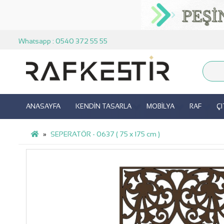
Whatsapp : 0540 372 55 55
ANASAYFA
KENDİN TASARLA
MOBİLYA
RAF
Ç
SEPERATÖR - 0637 ( 75 x 175 cm )