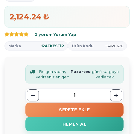
2,124.24 ₺
0 yorum
|
Yorum Yap
Marka
:
RAFKESTİR
Ürün Kodu
: SPR0676
Bu gün sipariş
Pazartesi
günü kargoya
verirseniz en geç
verilecek.
SEPETE EKLE
HEMEN AL