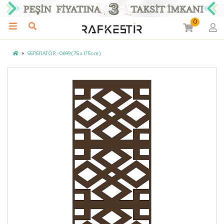
0
SEPERATÖR - 0699 ( 75 x 175 cm )