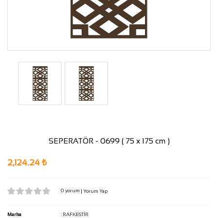
SEPERATÖR - 0699 ( 75 x 175 cm )
2,124.24 ₺
0 yorum
|
Yorum Yap
Marka
:
RAFKESTİR