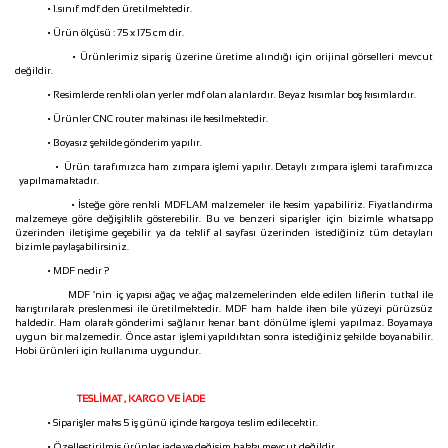
• 1.sınıf mdf den üretilmektedir.
• Ürün ölçüsü : 75 x 175 cm dir.
• Ürünlerimiz sipariş üzerine üretime alındığı için orijinal görselleri mevcut
değildir.
• Resimlerde renkli olan yerler mdf olan alanlardır. Beyaz kısımlar boş kısımlardır.
• Ürünler CNC router makinası ile kesilmektedir.
• Boyasız şekilde gönderim yapılır.
• Ürün tarafımızca ham zımpara işlemi yapılır. Detaylı zımpara işlemi tarafımızca
yapılmamaktadır.
• İsteğe göre renkli MDFLAM malzemeler ile kesim yapabiliriz. Fiyatlandırma
malzemeye göre değişiklik gösterebilir. Bu ve benzeri siparişler için bizimle whatsapp
üzerinden iletişime geçebilir ya da teklif al sayfası üzerinden istediğiniz tüm detayları
bizimle paylaşabilirsiniz.
• MDF nedir ?
MDF ‘nin iç yapısı ağaç ve ağaç malzemelerinden elde edilen liflerin tutkal ile
karıştırılarak preslenmesi ile üretilmektedir. MDF ham halde iken bile yüzeyi pürüzsüz
haldedir. Ham olarak gönderimi sağlanır kenar bant dönülme işlemi yapılmaz. Boyamaya
uygun bir malzemedir. Önce astar işlemi yapıldıktan sonra istediğiniz şekilde boyanabilir.
Hobi ürünleri için kullanıma uygundur.
TESLİMAT , KARGO VE İADE
• Siparişler maks 5 iş günü içinde kargoya teslim edilecektir.
• Özelleştirilmiş ürünler iade ve değişim hakkı mevcut değildir.