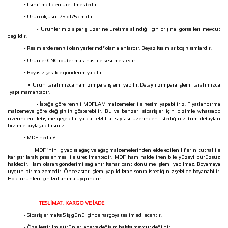
• 1.sınıf mdf den üretilmektedir.
• Ürün ölçüsü : 75 x 175 cm dir.
• Ürünlerimiz sipariş üzerine üretime alındığı için orijinal görselleri mevcut
değildir.
• Resimlerde renkli olan yerler mdf olan alanlardır. Beyaz kısımlar boş kısımlardır.
• Ürünler CNC router makinası ile kesilmektedir.
• Boyasız şekilde gönderim yapılır.
• Ürün tarafımızca ham zımpara işlemi yapılır. Detaylı zımpara işlemi tarafımızca
yapılmamaktadır.
• İsteğe göre renkli MDFLAM malzemeler ile kesim yapabiliriz. Fiyatlandırma
malzemeye göre değişiklik gösterebilir. Bu ve benzeri siparişler için bizimle whatsapp
üzerinden iletişime geçebilir ya da teklif al sayfası üzerinden istediğiniz tüm detayları
bizimle paylaşabilirsiniz.
• MDF nedir ?
MDF ‘nin iç yapısı ağaç ve ağaç malzemelerinden elde edilen liflerin tutkal ile
karıştırılarak preslenmesi ile üretilmektedir. MDF ham halde iken bile yüzeyi pürüzsüz
haldedir. Ham olarak gönderimi sağlanır kenar bant dönülme işlemi yapılmaz. Boyamaya
uygun bir malzemedir. Önce astar işlemi yapıldıktan sonra istediğiniz şekilde boyanabilir.
Hobi ürünleri için kullanıma uygundur.
TESLİMAT , KARGO VE İADE
• Siparişler maks 5 iş günü içinde kargoya teslim edilecektir.
• Özelleştirilmiş ürünler iade ve değişim hakkı mevcut değildir.