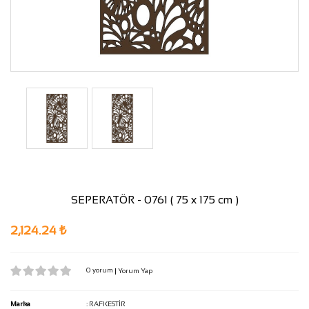
SEPERATÖR - 0761 ( 75 x 175 cm )
2,124.24 ₺
0 yorum
|
Yorum Yap
Marka
:
RAFKESTİR