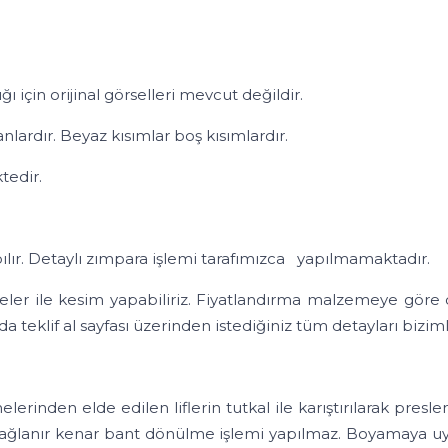
in orijinal görselleri mevcut değildir.
dır. Beyaz kısımlar boş kısımlardır.
edir.
 Detaylı zımpara işlemi tarafımızca yapılmamaktadır.
sim yapabiliriz. Fiyatlandırma malzemeye göre değişikl
 teklif al sayfası üzerinden istediğiniz tüm detayları biziml
erinden elde edilen liflerin tutkal ile karıştırılarak pres
ağlanır kenar bant dönülme işlemi yapılmaz. Boyamaya uy