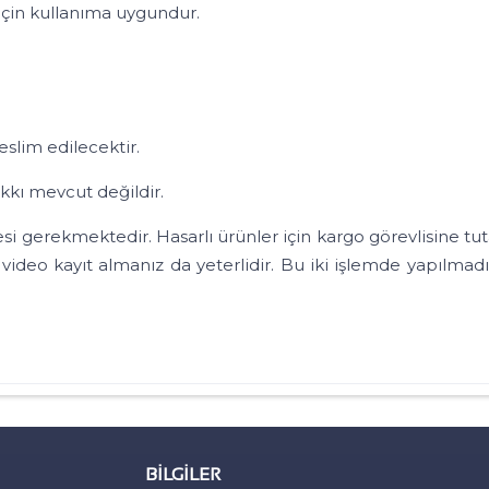
i için kullanıma uygundur.
lim edilecektir.
ı mevcut değildir.
ekmektedir. Hasarlı ürünler için kargo görevlisine tutan
o kayıt almanız da yeterlidir. Bu iki işlemde yapılmadığ
BILGILER