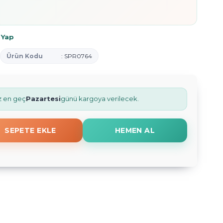
 Yap
Ürün Kodu
: SPR0764
iz en geç
Pazartesi
günü kargoya verilecek.
SEPETE EKLE
HEMEN AL