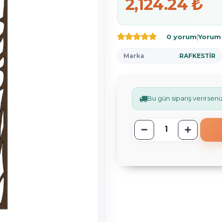
2,124.24 ₺
0 yorum
|
Yorum
Marka
:
RAFKESTİR
Bu gün sipariş verirsen