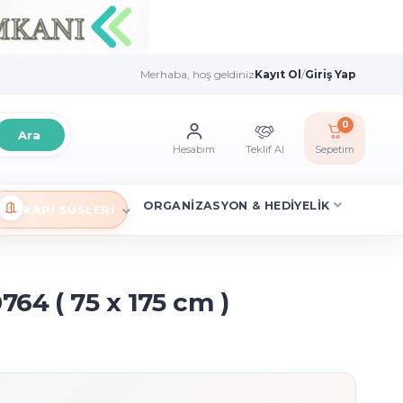
Merhaba, hoş geldiniz
Kayıt Ol
/
Giriş Yap
0
Ara
Hesabım
Teklif Al
Sepetim
ORGANİZASYON & HEDİYELİK
KAPI SÜSLERİ
64 ( 75 x 175 cm )