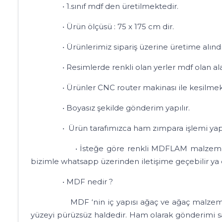
• 1.sınıf mdf den üretilmektedir.
• Ürün ölçüsü : 75 x 175 cm dir.
• Ürünlerimiz sipariş üzerine üretime alındığı iç
• Resimlerde renkli olan yerler mdf olan alanlar
• Ürünler CNC router makinası ile kesilmekt
• Boyasız şekilde gönderim yapılır.
• Ürün tarafımızca ham zımpara işlemi yapılır.
• İsteğe göre renkli MDFLAM malzemeler ile ke
bizimle whatsapp üzerinden iletişime geçebilir ya da
• MDF nedir ?
MDF ‘nin iç yapısı ağaç ve ağaç malzemel
yüzeyi pürüzsüz haldedir. Ham olarak gönderimi s