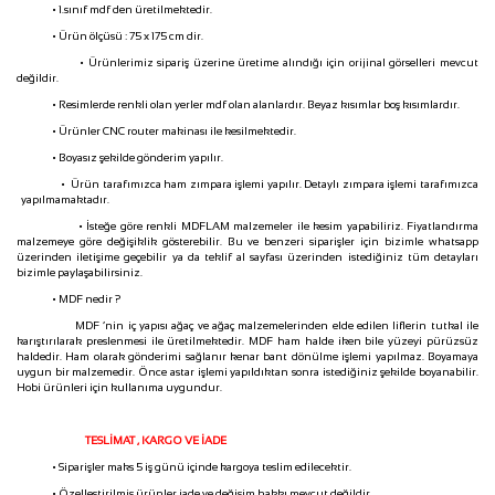
• 1.sınıf mdf den üretilmektedir.
• Ürün ölçüsü : 75 x 175 cm dir.
• Ürünlerimiz sipariş üzerine üretime alındığı için orijinal görselleri mevcut
değildir.
• Resimlerde renkli olan yerler mdf olan alanlardır. Beyaz kısımlar boş kısımlardır.
• Ürünler CNC router makinası ile kesilmektedir.
• Boyasız şekilde gönderim yapılır.
• Ürün tarafımızca ham zımpara işlemi yapılır. Detaylı zımpara işlemi tarafımızca
yapılmamaktadır.
• İsteğe göre renkli MDFLAM malzemeler ile kesim yapabiliriz. Fiyatlandırma
malzemeye göre değişiklik gösterebilir. Bu ve benzeri siparişler için bizimle whatsapp
üzerinden iletişime geçebilir ya da teklif al sayfası üzerinden istediğiniz tüm detayları
bizimle paylaşabilirsiniz.
• MDF nedir ?
MDF ‘nin iç yapısı ağaç ve ağaç malzemelerinden elde edilen liflerin tutkal ile
karıştırılarak preslenmesi ile üretilmektedir. MDF ham halde iken bile yüzeyi pürüzsüz
haldedir. Ham olarak gönderimi sağlanır kenar bant dönülme işlemi yapılmaz. Boyamaya
uygun bir malzemedir. Önce astar işlemi yapıldıktan sonra istediğiniz şekilde boyanabilir.
Hobi ürünleri için kullanıma uygundur.
TESLİMAT , KARGO VE İADE
• Siparişler maks 5 iş günü içinde kargoya teslim edilecektir.
• Özelleştirilmiş ürünler iade ve değişim hakkı mevcut değildir.