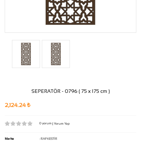
SEPERATÖR - 0796 ( 75 x 175 cm )
2,124.24 ₺
0 yorum
|
Yorum Yap
Marka
:
RAFKESTİR