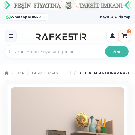
WhatsApp: 0540 372 55 55
Kayıt Ol
Giriş Yap
0
Ara
RAF
DUVAR RAFI SETLERİ
3 LÜ ALMİRA DUVAR RAFI