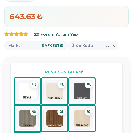
643.63 ₺
29 yorum
|
Yorum Yap
Marka
:
RAFKESTİR
Ürün Kodu
: 2026
RENK SUNTALAM