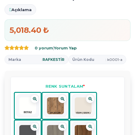
Açıklama
5,018.40 ₺
0 yorum
|
Yorum Yap
Marka
:
RAFKESTİR
Ürün Kodu
: k0001-a
RENK SUNTALAM