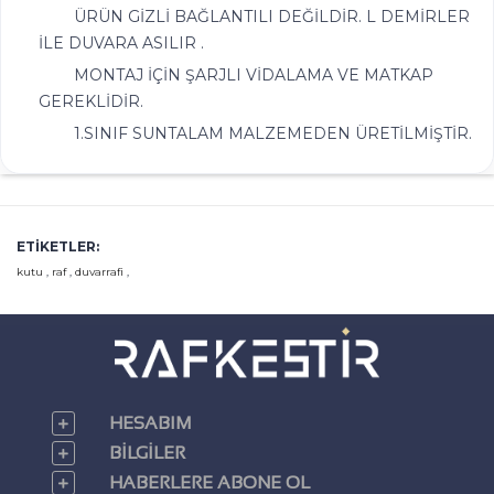
ÜRÜN GİZLİ BAĞLANTILI DEĞİLDİR. L DEMİRLER
İLE DUVARA ASILIR .
MONTAJ İÇİN ŞARJLI VİDALAMA VE MATKAP
GEREKLİDİR.
1.SINIF SUNTALAM MALZEMEDEN ÜRETİLMİŞTİR.
ETIKETLER:
kutu
,
raf
,
duvarrafi
,
HESABIM
BILGILER
HABERLERE ABONE OL