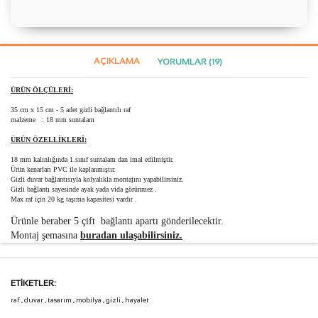
AÇIKLAMA
YORUMLAR (19)
ÜRÜN ÖLÇÜLERİ:
35 cm x 15 cm - 5 adet gizli bağlantılı raf
malzeme : 18 mm suntalam
ÜRÜN ÖZELLİKLERİ:
18 mm kalınlığında 1.sınıf suntalam dan imal edilmiştir.
Ürün kenarları PVC ile kaplanmıştır.
Gizli duvar bağlantısıyla kolyalıkla montajını yapabilirsiniz.
Gizli bağlantı sayesinde ayak yada vida görünmez .
Max raf için 20 kg taşıma kapasitesi vardır .
Ürünle beraber 5 çift bağlantı apartı
gönderilecektir.
Montaj şemasına
buradan ulaşabilirsiniz.
ETIKETLER:
raf
,
duvar
,
tasarım
,
mobilya
,
gizli
,
hayalet