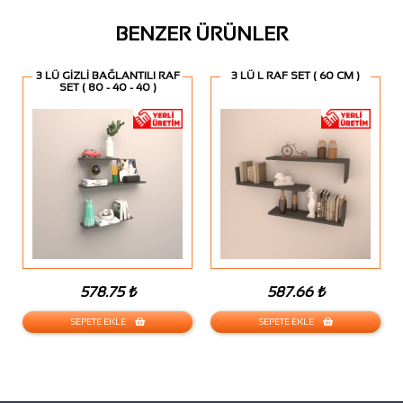
BENZER ÜRÜNLER
3 LÜ GİZLİ BAĞLANTILI RAF
3 LÜ L RAF SET ( 60 CM )
SET ( 80 - 40 - 40 )
578.75 ₺
587.66 ₺
SEPETE EKLE
SEPETE EKLE