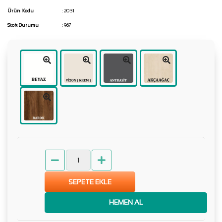
Ürün Kodu
: 2031
Stok Durumu
: 967
SEPETE EKLE
HEMEN AL